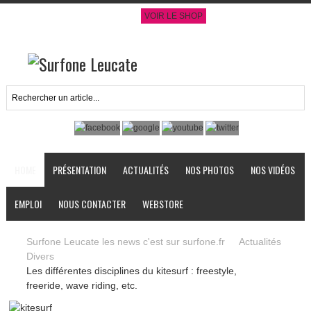
VOIR LE SHOP
HOME
PRÉSENTATION
ACTUALITÉS
NOS PHOTOS
NOS VIDÉOS
EMPLOI
NOUS CONTACTER
WEBSTORE
Surfone Leucate les news c'est sur surfone.fr
Actualités
Divers
Les différentes disciplines du kitesurf : freestyle,
freeride, wave riding, etc.