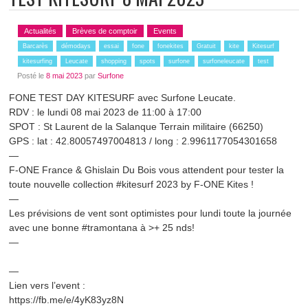
Actualités
Brèves de comptoir
Events
Barcarès
démodays
essai
fone
fonekites
Gratuit
kite
Kitesurf
kitesurfing
Leucate
shopping
spots
surfone
surfoneleucate
test
Posté le
8 mai 2023
par
Surfone
FONE TEST DAY KITESURF avec
Surfone Leucate
.
RDV : le lundi 08 mai 2023 de 11:00 à 17:00
SPOT : St Laurent de la Salanque Terrain militaire (66250)
GPS : lat : 42.80057497004813 / long : 2.9961177054301658
—
F-ONE France
&
Ghislain Du Bois
vous attendent pour tester la
toute nouvelle collection
#kitesurf
2023 by
F-ONE Kites
!
—
Les prévisions de vent sont optimistes pour lundi toute la journée
avec une bonne
#tramontana
à >+ 25 nds!
—
—
Lien vers l’event :
https://fb.me/e/4yK83yz8N