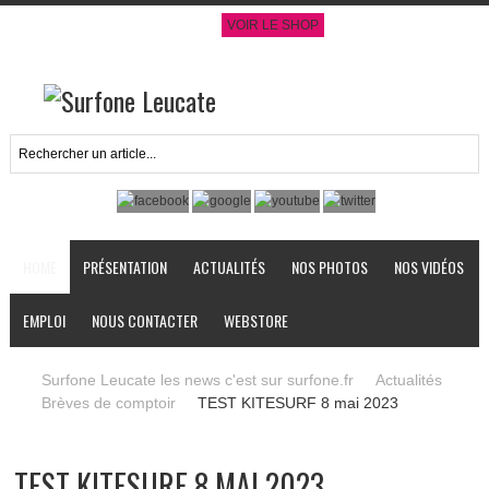
VOIR LE SHOP
HOME
PRÉSENTATION
ACTUALITÉS
NOS PHOTOS
NOS VIDÉOS
EMPLOI
NOUS CONTACTER
WEBSTORE
Surfone Leucate les news c'est sur surfone.fr
Actualités
Brèves de comptoir
TEST KITESURF 8 mai 2023
TEST KITESURF 8 MAI 2023