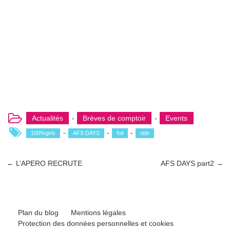
Actualités
-
Brèves de comptoir
-
Events
-
-
-
100%girls
AFS DAYS
foil
ride
←
L’APERO RECRUTE
AFS DAYS part2
→
Plan du blog
Mentions légales
Protection des données personnelles et cookies