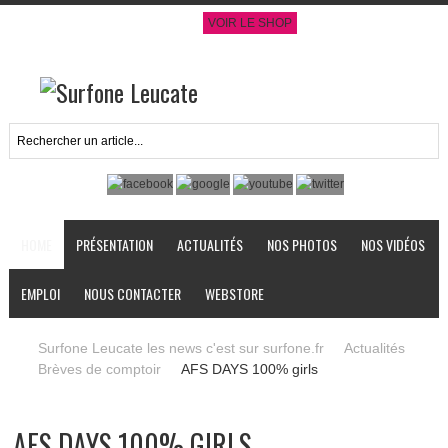
VOIR LE SHOP
HOME
PRÉSENTATION
ACTUALITÉS
NOS PHOTOS
NOS VIDÉOS
EMPLOI
NOUS CONTACTER
WEBSTORE
Surfone Leucate les news c'est sur surfone.fr
Actualités
Brèves de comptoir
AFS DAYS 100% girls
AFS DAYS 100% GIRLS