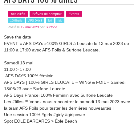
Actualités
Brèves de comptoir
Events
100%girls
AFS DAYS
foil
ride
Posté le
12 mai 2023
par
Surfone
Save the date
EVENT « AFS DAYs »100% GIRLS à Leucate le 13 mai 2023 de
11:00 à 17:00 avec
AFS Foils
&
Surfone Leucate
.
—
Samedi 13 mai
11:00 > 17:00
AFS DAYS 100% féminin
AFS DAYS | 100% GIRLS LEUCATE – WING & FOIL – Samedi
13/05/23 avec Surfone Leucate
AFS Days France⏐ 100% Féminin avec Surfone Leucate
Les
#filles
!!! Venez nous rencontrer le samedi 13 mai 2023 avec
la team AFS Foils pour tester les dernières nouveautés !
Une session 100%
#girls
#girly
#girlpower
Spot EOLE BARCARES >
Éole Beach