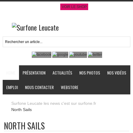
VOIR LE SHOP
HOME
PRÉSENTATION
ACTUALITÉS
NOS PHOTOS
NOS VIDÉOS
EMPLOI
NOUS CONTACTER
WEBSTORE
Surfone Leucate les news c'est sur surfone.fr
North Sails
NORTH SAILS