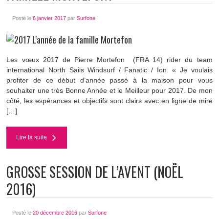
Posté le
6 janvier 2017
par
Surfone
Les vœux 2017 de Pierre Mortefon (FRA 14) rider du team
international North Sails Windsurf / Fanatic / Ion. « Je voulais
profiter de ce début d’année passé à la maison pour vous
souhaiter une très Bonne Année et le Meilleur pour 2017. De mon
côté, les espérances et objectifs sont clairs avec en ligne de mire
[…]
Lire la suite
GROSSE SESSION DE L’AVENT (NOËL
2016)
Posté le
20 décembre 2016
par
Surfone