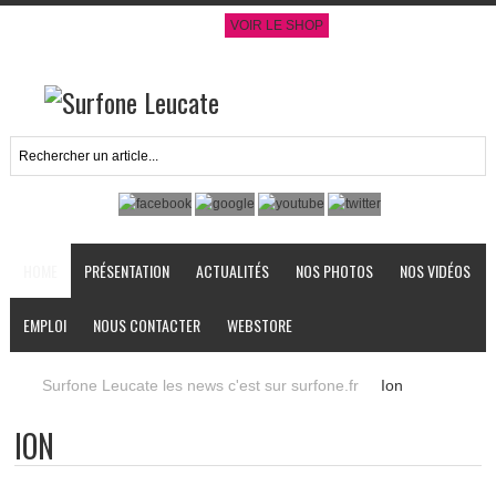
VOIR LE SHOP
HOME
PRÉSENTATION
ACTUALITÉS
NOS PHOTOS
NOS VIDÉOS
EMPLOI
NOUS CONTACTER
WEBSTORE
Surfone Leucate les news c'est sur surfone.fr
Ion
ION